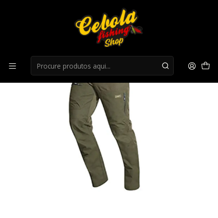
Início
Roupa Caça
Calças Hart Muguet-T Dark Olive