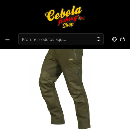
Início
Roupa Caça
Calças Hart Gorosta-T