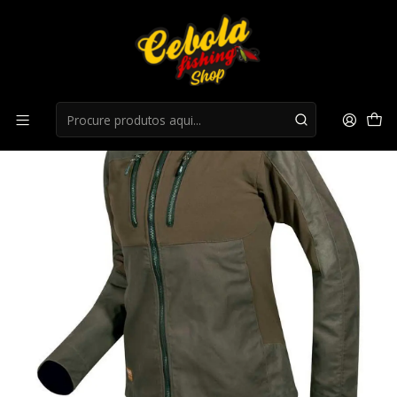
Início
Roupa Caça
Casaco Hart Fielder-j mulher