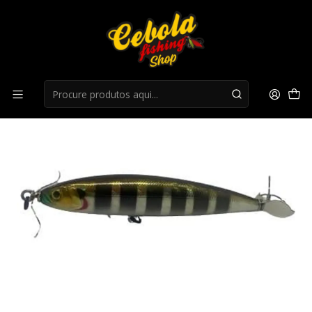
Início
Superficie
Passeante Hart Double Wisher 100F