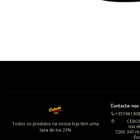
Contacte-nos
+35196130
CEBO
Todos os produtos na nossa loja tem uma
rua d
taxa de Iva 23%
7200-347 r
Évo