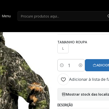
Início
Roupa Caça
Casaco Hart Donon-j SP
Menu
|
Casaco Hart Dono
TAMANHO ROUPA
L
ADICIO
Quantidade
Adicionar à lista de f
Mostrar stock das locali
DESCRIÇÃO