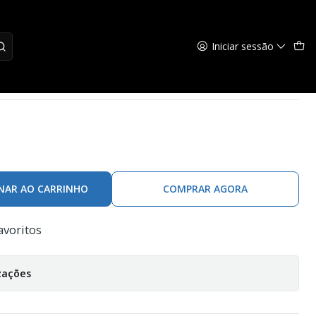
Iniciar sessão
n-j SP
NAR AO CARRINHO
COMPRAR AGORA
avoritos
zações