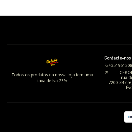
Contacte-nos
+35196130
CEBO
Todos os produtos na nossa loja tem uma
rua d
taxa de Iva 23%
7200-347 r
Évo