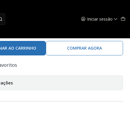
Iniciar sessão
ta Padded Vest - XL
NAR AO CARRINHO
COMPRAR AGORA
avoritos
zações