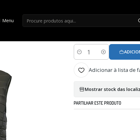
Início
Roupa Caça
Colete Gamo Veleta Padded Vest - XL
Menu
|
Colete Gamo Vele
ADICIO
Quantidade
Adicionar à lista de f
Mostrar stock das locali
PARTILHAR ESTE PRODUTO