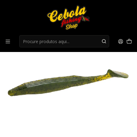
Início
Flukes
Flukes Zoom Swimmin Super Fluke JR