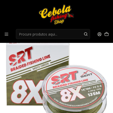
Início
Multifilamento
Fio Sert Braid 8X SRT Moss Green 135M