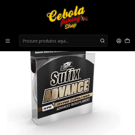
Início
Monofilamento
Fio Advance FC G2 Clear 100YD 31