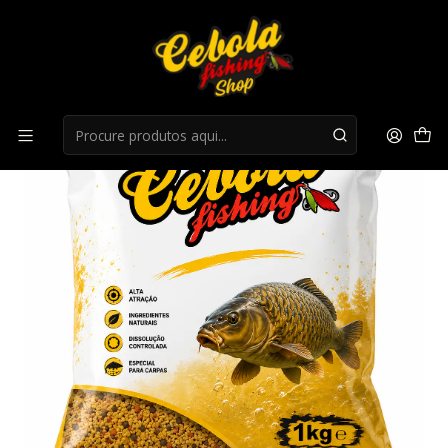
Início
Engodos
Engodo Big Carp Cebolafishing