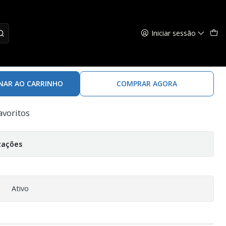
Iniciar sessão
Drennan Waggler Poleline Medium
NAR AO CARRINHO
COMPRAR AGORA
avoritos
zações
Ativo