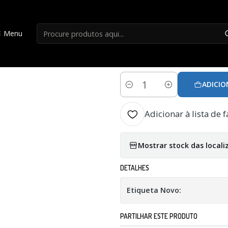
Início
Boia
Elastico Fisga- Drennan Waggler Poleline Medium
Menu
|
Elastico Fisga- 
ADICIO
Quantidade
Adicionar à lista de f
Mostrar stock das locali
DETALHES
Etiqueta Novo:
PARTILHAR ESTE PRODUTO