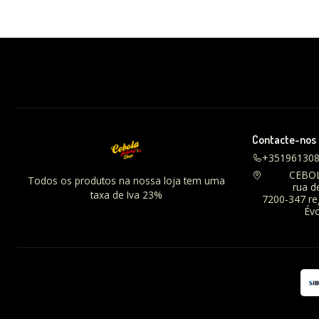
Contacte-nos
+35196130
CEBO
Todos os produtos na nossa loja tem uma
rua d
taxa de Iva 23%
7200-347 r
Évo