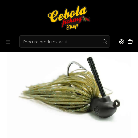
Início
Jigs
Jig DETOUR SHOOTER JIG