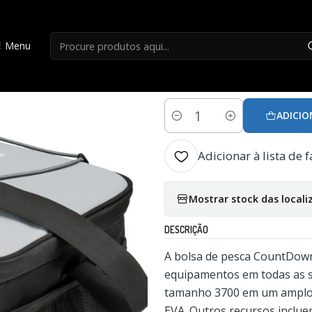
Início
Mochilas
Bolsa Rapala Countdown Tackle Bag
Menu
|
Bolsa Rapala Cou
ADICIO
Quantidade
Adicionar à lista de f
Mostrar stock das locali
DESCRIÇÃO
A bolsa de pesca CountDown
equipamentos em todas as s
tamanho 3700 em um amplo
EVA. Outros recursos inclue