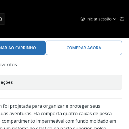
Iniciar sessão
ntdown Tackle Bag
NAR AO CARRINHO
COMPRAR AGORA
avoritos
zações
 foi projetada para organizar e proteger seus
uas aventuras. Ela comporta quatro caixas de pesca
 compartimento impermeável com fundo moldado em
m um sistema de elástico na parte superior, bolso