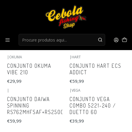
Início
Conjuntos
Conjuntos
FILTROS
|
OKUMA
|
HART
CONJUNTO OKUMA
CONJUNTO HART ECS
VIBE 210
ADDICT
€29,99
€59,99
|
|
VEGA
CONJUNTO DAIWA
CONJUNTO VEGA
SPINNING
COMBO 5221-240 /
RS762MHFSAF+RS2500
DUETTO 60
€59,99
€39,99