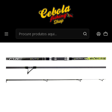
Início
Canas Mar
Cana Colmic ELECTRA 3LR 4.2mt - 100-200gr