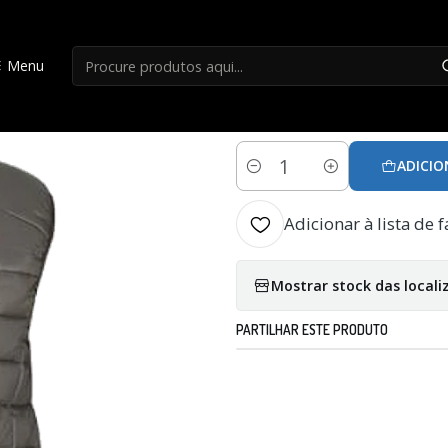
Início
Roupa Caça
Colete Hart Alpine-v - Brown
Menu
|
Colete Hart Alpin
ADICIO
Quantidade
Adicionar à lista de f
Mostrar stock das locali
PARTILHAR ESTE PRODUTO