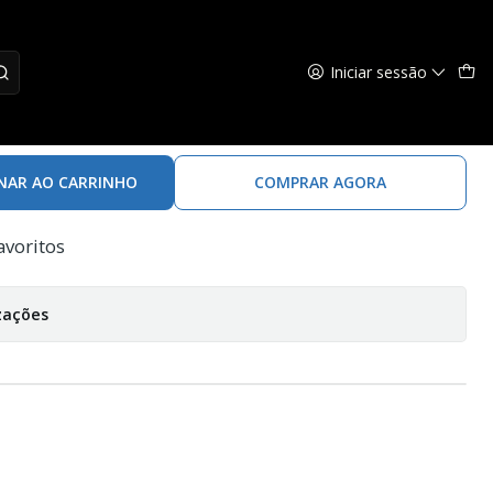
Iniciar sessão
e-v - Brown
NAR AO CARRINHO
COMPRAR AGORA
avoritos
zações