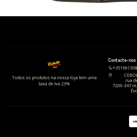
Contacte-nos
+35196130
CEBO
Todos os produtos na nossa loja tem uma
rua d
taxa de Iva 23%
7200-347 r
Évo