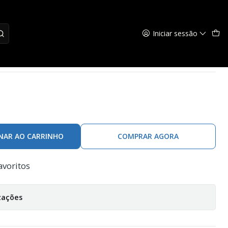
Iniciar sessão
eate Gilet
NAR AO CARRINHO
COMPRAR AGORA
avoritos
zações