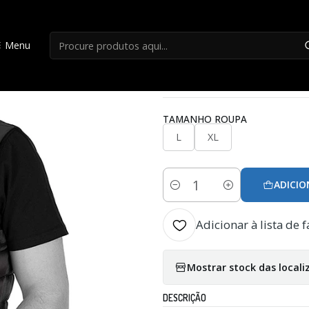
Início
Roupa Pesca
Colete Fox Rage Heate Gilet
Menu
|
Colete Fox Rage H
TAMANHO ROUPA
L
XL
ADICIO
Quantidade
Adicionar à lista de f
Mostrar stock das locali
DESCRIÇÃO