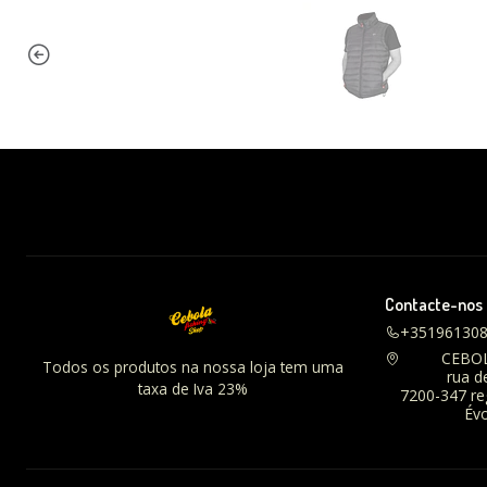
Contacte-nos
+35196130
CEBO
Todos os produtos na nossa loja tem uma
rua d
taxa de Iva 23%
7200-347 r
Évo