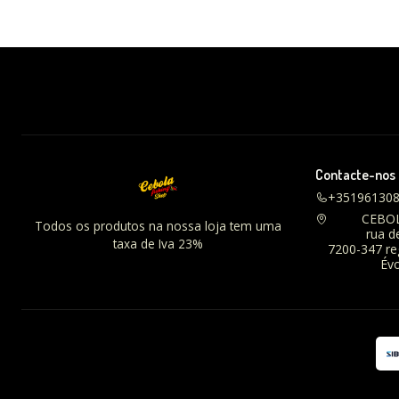
Contacte-nos
+35196130
CEBO
Todos os produtos na nossa loja tem uma
rua d
taxa de Iva 23%
7200-347 r
Évo