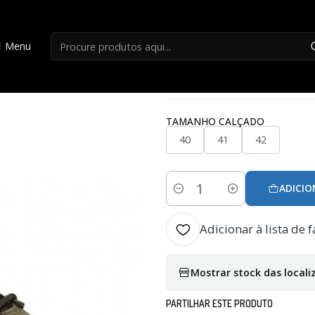
Início
Botas
Botas Chiruca Perdiguero 01
Menu
|
Botas Chiruca Per
TAMANHO CALÇADO
40
41
42
ADICIO
Quantidade
Adicionar à lista de f
Mostrar stock das locali
PARTILHAR ESTE PRODUTO