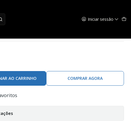
Iniciar sessão
diguero 01
NAR AO CARRINHO
COMPRAR AGORA
avoritos
zações