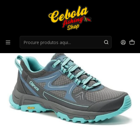
Início
Ténis
Chiruca Alboran Lady 01