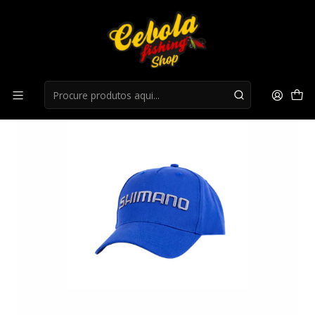
Início
Roupa
Chapéu Shimano Cap Azul