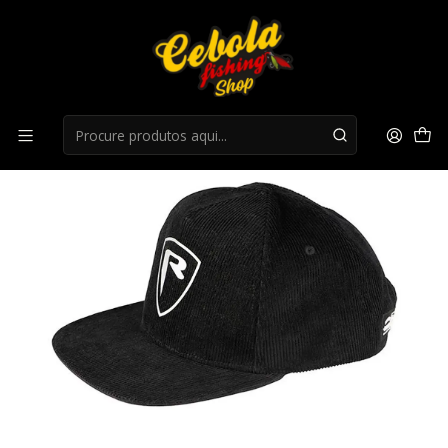
Início
Bones/Chapeus
Chapéu Fox Rage Cord Flat Peak Cap