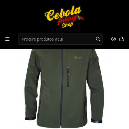
Início
Roupa Caça
Casaco Polar "Alpe" Benisport