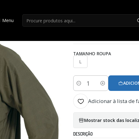
Início
Roupa Caça
Casaco Hart Ural-jc
Menu
|
Casaco Hart Ural-
TAMANHO ROUPA
L
ADICIO
Quantidade
Adicionar à lista de f
Mostrar stock das locali
DESCRIÇÃO