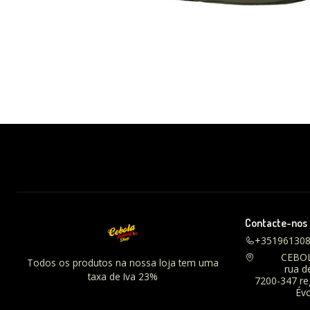
Contacte-nos
+35196130
CEBO
Todos os produtos na nossa loja tem uma
rua d
taxa de Iva 23%
7200-347 r
Évo