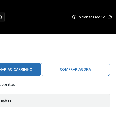
Iniciar sessão
jc
NAR AO CARRINHO
COMPRAR AGORA
avoritos
zações