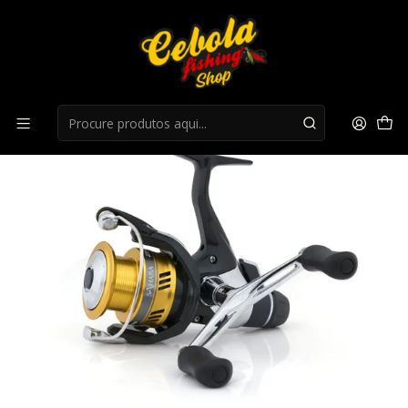
Início
Carretos Spinning
Carreto Shimano Sahara RD 3000SS HG DH