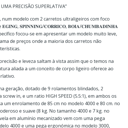
M UMA PRECISÃO SUPERLATIVA”
 num modelo com 2 carretos ultraligeiros com foco
𝐍𝐆, 𝐒𝐏𝐈𝐍𝐍𝐈𝐍𝐆/𝐂𝐎𝐑𝐑𝐈𝐂𝐎, 𝐁𝐎𝐈𝐀/𝐂𝐇𝐔𝐌𝐁𝐀𝐃𝐈𝐍𝐇𝐀
específico focou-se em apresentar um modelo muito leve,
gama de preços onde a maioria dos carretos não
erísticas.
a precisão e leveza saltam à vista assim que o temos na
tura aliada a um conceito de corpo ligeiro oferece ao
lativo.
ima geração, dotado de 9 rolamentos blindados, 2
a screw in, e um ratio HIGH SPEED (5.5:1), em ambos os
enta um enrolamento de 85 cm no modelo 4000 e 80 cm. no
oderoso e suave (8 kg. No tamanho 4000 e 7 kg. no
ivela em alumínio mecanizado vem com uma pega
delo 4000 e uma pega ergonómica no modelo 3000,