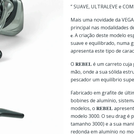
” SUAVE, ULTRALEVE e CO
Mais uma novidade da VEGA,
principal nas modalidades de 𝐄𝐆𝐈
𝐞. A criação deste modelo 
suave e equilibrado, numa 
apresenta este tipo de caract
O 𝐑𝐄𝐁𝐄𝐋 é um carreto cuj
mão, onde a sua sólida estru
pescador um equilíbrio super
Fabricado em grafite de últ
bobines de alumínio, sistem
modelos, o 𝐑𝐄𝐁𝐄𝐋 apres
modelo 3000. O seu drag é p
tamanho 3000) e a sua man
redonda em alumínio no mo