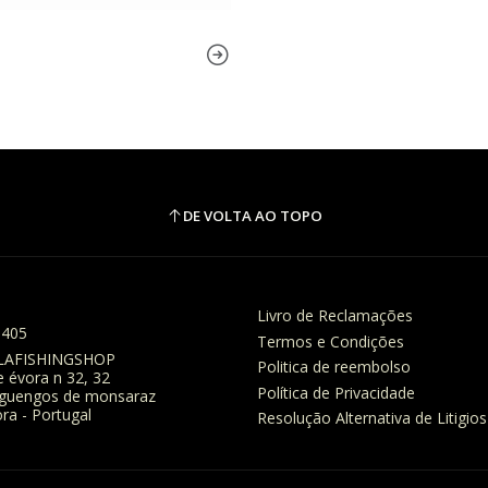
DE VOLTA AO TOPO
Livro de Reclamações
8405
Termos e Condições
LAFISHINGSHOP
Politica de reembolso
e évora n 32, 32
Política de Privacidade
eguengos de monsaraz
ra - Portugal
Resolução Alternativa de Litigios