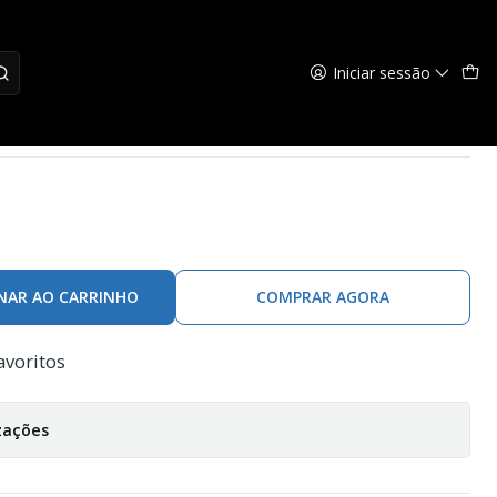
Iniciar sessão
el
NAR AO CARRINHO
COMPRAR AGORA
avoritos
zações