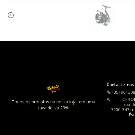
Contacte-nos
+35196130
CEBO
Todos os produtos na nossa loja tem uma
rua d
taxa de Iva 23%
7200-347 r
Évo