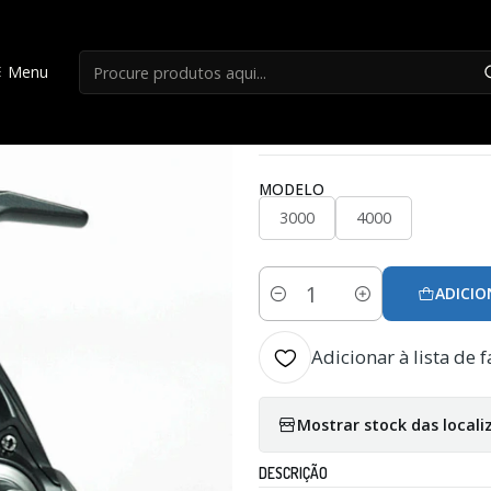
Início
Carretos Mar
Carreto Vega Rebel
Menu
|
Carreto Vega Reb
MODELO
3000
4000
ADICIO
Quantidade
Adicionar à lista de f
Mostrar stock das locali
DESCRIÇÃO