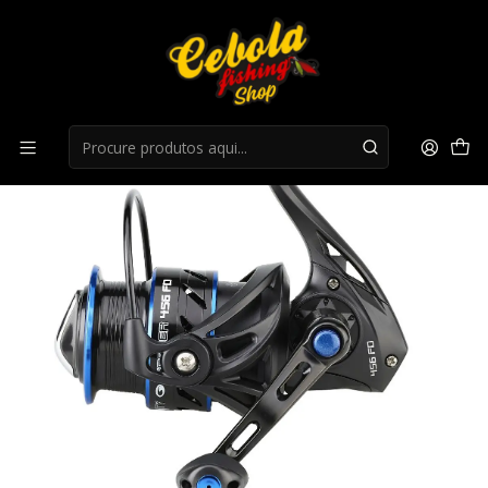
Início
Carretos Spinning
Carreto Garbolino Trinity Feeder