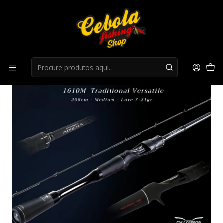
Início
Canas Casting
Cana Shimano Adrena Casting 1610M 2,08m 6'10" 7-21g
1+1pc