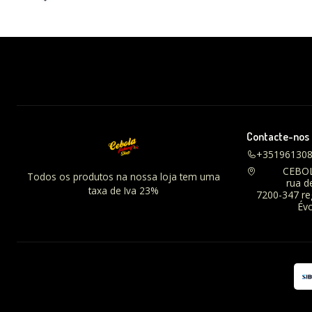
Contacte-nos
+35196130
CEBO
Todos os produtos na nossa loja tem uma
rua d
taxa de Iva 23%
7200-347 r
Évo