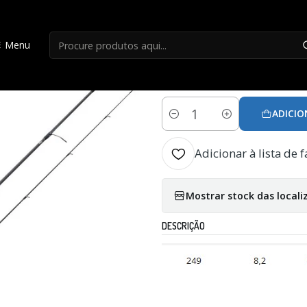
Início
Canas Mar
Cana Hart Ecosystem Egi 82T
Menu
|
Cana Hart Ecosys
ADICIO
Quantidade
Adicionar à lista de f
Mostrar stock das locali
DESCRIÇÃO