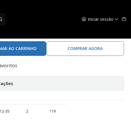
Iniciar sessão
tem Egi 82T
NAR AO CARRINHO
COMPRAR AGORA
avoritos
zações