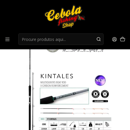
Início
Canas Mar
Cana Fishing Ferrari Kintales - 3.00M