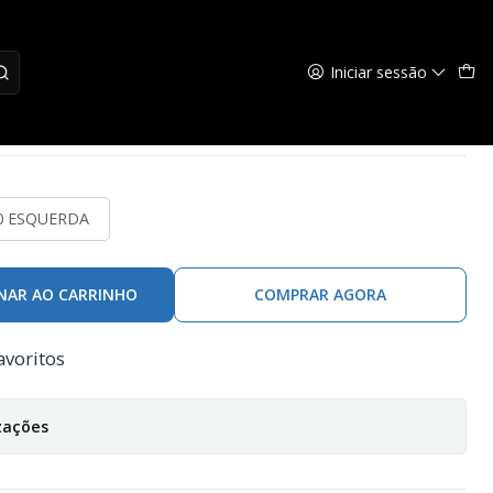
o
Iniciar sessão
 Vi-Defender e Mosquito
0 ESQUERDA
NAR AO CARRINHO
COMPRAR AGORA
avoritos
zações