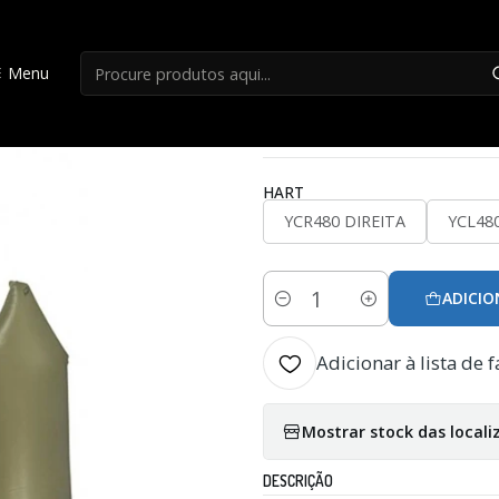
nício
Acessorios Patos
Camara Pato Hart Vi-Defender e Mosquit
Menu
|
Camara Pato Hart
HART
YCR480 DIREITA
YCL48
ADICIO
Quantidade
Adicionar à lista de f
Mostrar stock das locali
DESCRIÇÃO