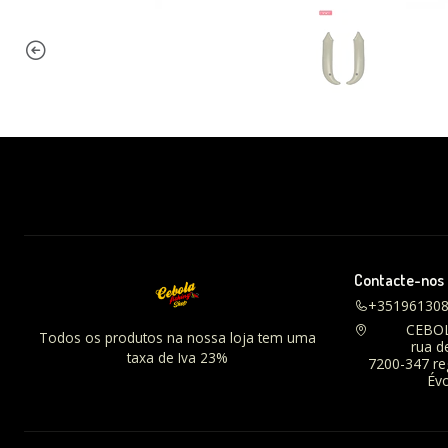
Contacte-nos
+35196130
CEBO
Todos os produtos na nossa loja tem uma
rua d
taxa de Iva 23%
7200-347 r
Évo