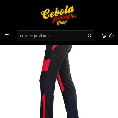
Início
Roupa Caça
Calças Benisport - Preto/vermelho "elba"