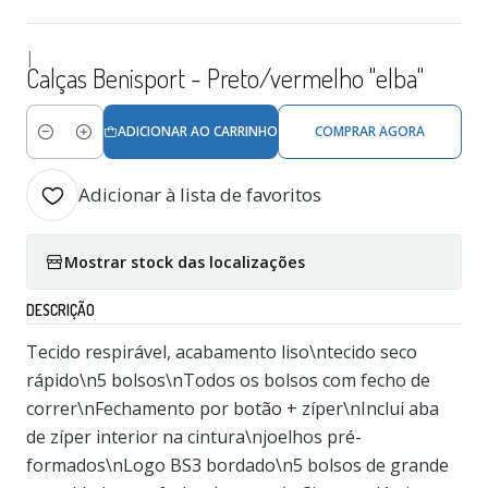
|
Calças Benisport - Preto/vermelho "elba"
ADICIONAR AO CARRINHO
COMPRAR AGORA
Quantidade
Adicionar à lista de favoritos
Mostrar stock das localizações
DESCRIÇÃO
Tecido respirável, acabamento liso\ntecido seco
rápido\n5 bolsos\nTodos os bolsos com fecho de
correr\nFechamento por botão + zíper\nInclui aba
de zíper interior na cintura\njoelhos pré-
formados\nLogo BS3 bordado\n5 bolsos de grande