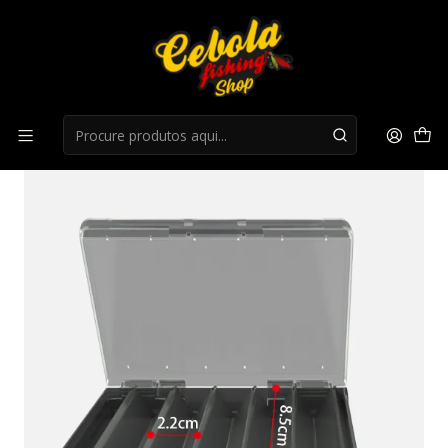
Início
Ferramentas e Acessorios
Caixa Mebao MBD4-0203 Preto