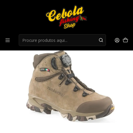
Início
Botas
Botas Zamberlan GTX Boa