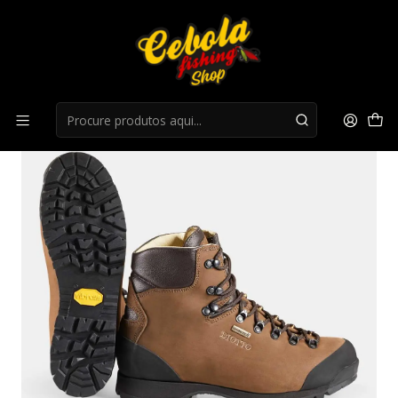
Início
Botas
Botas Diotto Caracói WindTex®