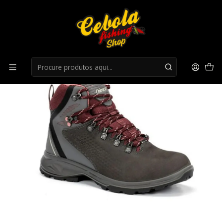
Início
Botas
Botas Chiruca Taiga Lady 07 Gore-Tex