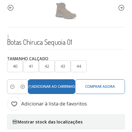
|
Botas Chiruca Sequoia 01
TAMANHO CALÇADO
40
41
42
43
44
ADICIONAR AO CARRINHO
COMPRAR AGORA
Quantidade
Adicionar à lista de favoritos
Mostrar stock das localizações