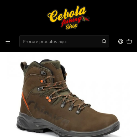
Início
Botas
Botas Chiruca Sequoia 01