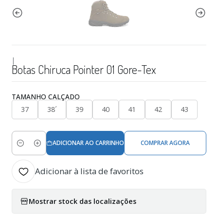
|
Botas Chiruca Pointer 01 Gore-Tex
TAMANHO CALÇADO
37
38´
39
40
41
42
43
ADICIONAR AO CARRINHO
COMPRAR AGORA
Quantidade
Adicionar à lista de favoritos
Mostrar stock das localizações