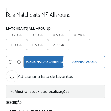
|
Boia Matchbaits MF Allaround
MATCHBAITS ALL AROUND
0,20GR
0,30GR
0,50GR
0,75GR
1,00GR
1,50GR
2.00GR
ADICIONAR AO CARRINHO
COMPRAR AGORA
Quantidade
Adicionar à lista de favoritos
Mostrar stock das localizações
DESCRIÇÃO