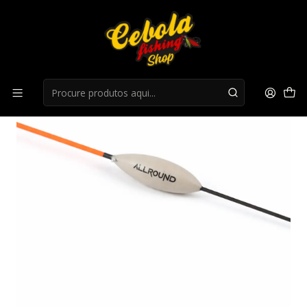
Início
Boias Francesa
Boia Matchbaits MF Allaround