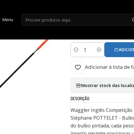
Início
Boias
Boia Inglesa Garbolino Waggler Competition Sp W1
Menu
|
Boia Inglesa Garb
ADICIO
Quantidade
Adicionar à lista de f
Mostrar stock das locali
DESCRIÇÃO
Waggler Inglês Competição
Stéphane POTTELET - Bulbo
do bulbo pintada, cada peso
inserto permite posicionar 