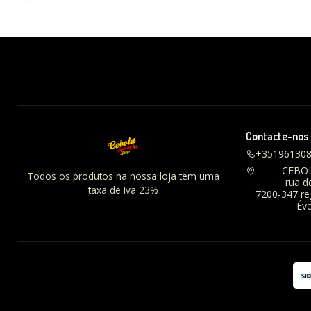
Contacte-nos
+35196130
CEBO
Todos os produtos na nossa loja tem uma
rua d
taxa de Iva 23%
7200-347 r
Évo