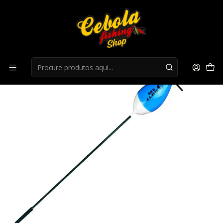
Início
Boias Francesa
Boia Garbolino Leisure l17