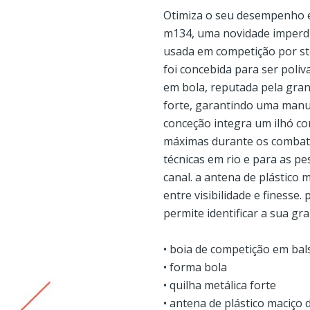
Otimiza o seu desempenho e
m134, uma novidade imperdív
usada em competição por st
foi concebida para ser poliv
em bola, reputada pela gran
forte, garantindo uma manut
conceção integra um ilhó co
máximas durante os combate
técnicas em rio e para as p
canal. a antena de plástico
entre visibilidade e finesse.
permite identificar a sua g
• boia de competição em bals
• forma bola
• quilha metálica forte
• antena de plástico maciço 