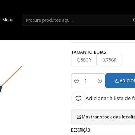
Início
Boias Francesa
Boia Garbolino Competition SP M134
Menu
|
Boia Garbolino Co
TAMANHO BOIAS
0,50GR
0,75GR
ADICIO
Quantidade
Adicionar à lista de f
Mostrar stock das locali
DESCRIÇÃO