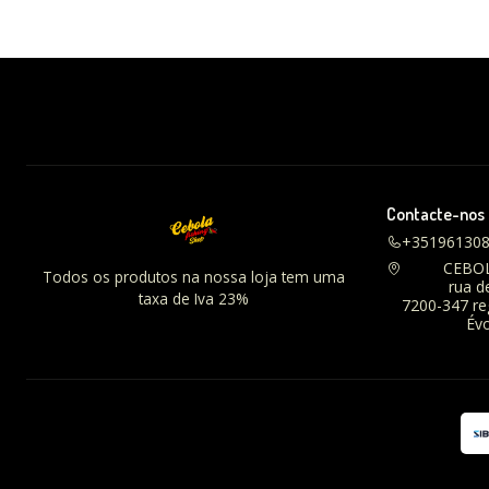
Contacte-nos
+35196130
CEBO
Todos os produtos na nossa loja tem uma
rua d
taxa de Iva 23%
7200-347 r
Évo