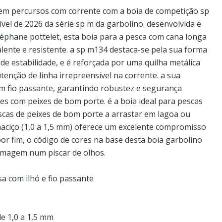
m percursos com corrente com a boia de competição sp
el de 2026 da série sp m da garbolino. desenvolvida e
éphane pottelet, esta boia para a pesca com cana longa
alente e resistente. a sp m134 destaca-se pela sua forma
de estabilidade, e é reforçada por uma quilha metálica
enção de linha irrepreensível na corrente. a sua
m fio passante, garantindo robustez e segurança
s com peixes de bom porte. é a boia ideal para pescas
escas de peixes de bom porte a arrastar em lagoa ou
 maciço (1,0 a 1,5 mm) oferece um excelente compromisso
 por fim, o código de cores na base desta boia garbolino
ramagem num piscar de olhos.
a com ilhó e fio passante
de 1,0 a 1,5 mm