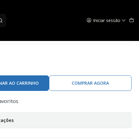
Iniciar sessão
mpetition SP M134
NAR AO CARRINHO
COMPRAR AGORA
avoritos
zações