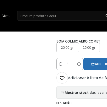
Início
Boias Inglesa
Boia Colmic Aero Comet
Menu
|
Boia Colmic Aero
BOIA COLMIC AERO COMET
20.00 gr
25.00 gr
ADICIO
Quantidade
Adicionar à lista de f
Mostrar stock das locali
DESCRIÇÃO