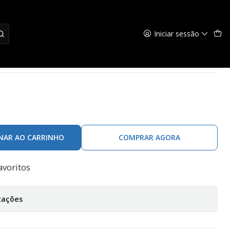
Iniciar sessão
 Comet
NAR AO CARRINHO
COMPRAR AGORA
avoritos
zações