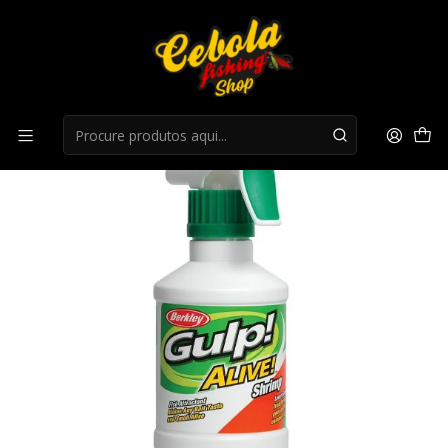
Início
Acessorios anzois
Atrativo Berkley Gulp Alive 237ml - Camarão