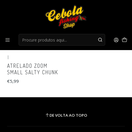
Início
Atrelados
Atrelados
FILTROS
|
Novo
ATRELADO ZOOM
SMALL SALTY CHUNK
€5,99
DE VOLTA AO TOPO