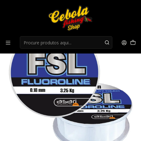
Início
fluorocarbono
Fio Asari Fsl Fluoroline 150M