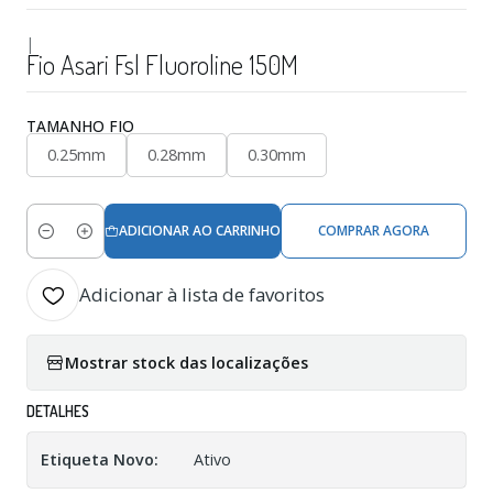
|
Fio Asari Fsl Fluoroline 150M
TAMANHO FIO
0.25mm
0.28mm
0.30mm
ADICIONAR AO CARRINHO
COMPRAR AGORA
Quantidade
Adicionar à lista de favoritos
Mostrar stock das localizações
DETALHES
Etiqueta Novo:
Ativo