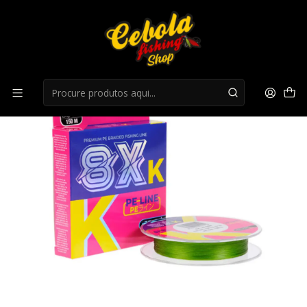
Início
Multifilamento
Fio ASARI 8X K 150M 0,25mm