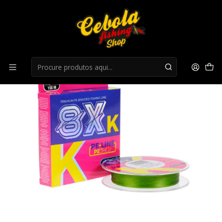
Início
Multifilamento
Fio ASARI 8X K 150M 0,14MM