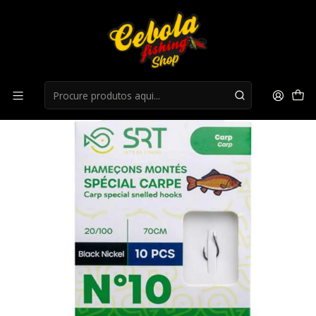
Início
Anzois
Anzol Empatado SRT Special Carpe