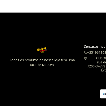
Contacte-nos
+35196130
CEBO
Todos os produtos na nossa loja tem uma
rua d
taxa de Iva 23%
7200-347 r
Évo