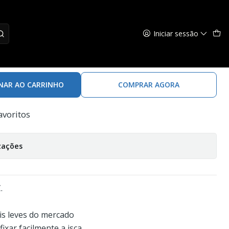
Iniciar sessão
n - 3/0
NAR AO CARRINHO
COMPRAR AGORA
avoritos
zações
.
is leves do mercado
ixar facilmente a isca