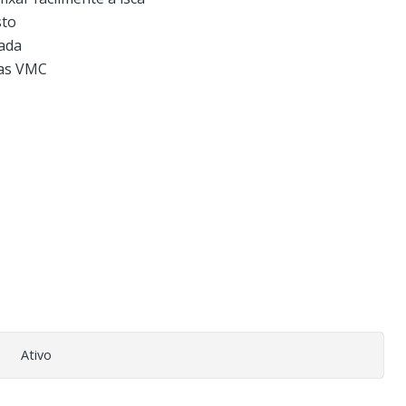
sto
iada
xas VMC
Ativo