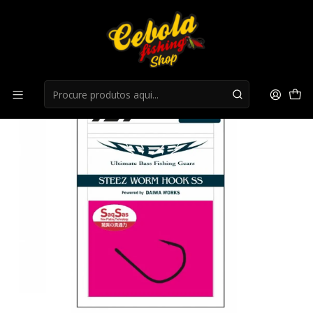
Início
Anzois
Anzois Steez Worm Hook ss Wacky